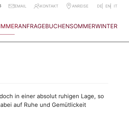
6
EMAIL
KONTAKT
ANREISE
DE
EN
IT
IMMER
ANFRAGE
BUCHEN
SOMMER
WINTER
och in einer absolut ruhigen Lage, so
dabei auf Ruhe und Gemütlickeit